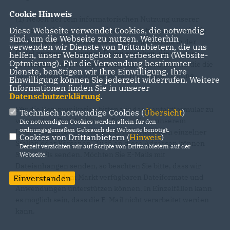
Cookie Hinweis
(1) Neben der rein informatorischen Nutzung unserer
Diese Webseite verwendet Cookies, die notwendig
Webseite bieten wir verschiedene Leistungen an, die Sie
sind, um die Webseite zu nutzen. Weiterhin
bei Interesse nutzen können. Dazu müssen Sie in der
verwenden wir Dienste von Drittanbietern, die uns
Regel personenbezogene Daten angeben, die wir zur
helfen, unser Webangebot zu verbessern (Website-
Optmierung). Für die Verwendung bestimmter
Erbringung der jeweiligen Leistung nutzen und für die die
Dienste, benötigen wir Ihre Einwilligung. Ihre
zuvor genannten Grundsätze zur Datenverarbeitung
Einwilligung können Sie jederzeit widerrufen. Weitere
gelten.
Informationen finden Sie in unserer
Datenschutzerklärung
.
Für die Kommunikation bitten wir das Kontaktformular zu
Technisch notwendige Cookies (
Übersicht
)
verwenden. Darüberhinaus finden Sie in unserem
Die notwendigen Cookies werden allein für den
ordnungsgemäßen Gebrauch der Webseite benötigt.
Internetangebot u.U. weitere E-Mail-Adressen einzelner
Cookies von Drittanbietern (
Hinweis
)
Stellen oder Personen. Auch an diese Adressen können
Derzeit verzichten wir auf Scripte von Drittanbietern auf der
Sie E-Mails senden. Möchten Sie E-Mails mit
Webseite.
Dateianhängen senden, so beachten Sie bitte, dass wir
nicht alle auf dem Markt verfügbaren Dateiformate und
Einverstanden
Anwendungen unterstützen können. In Einzelfällen kann
es möglich sein, dass die E-Mail nicht verarbeitet werden
kann.