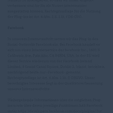
Nutzern zu interagieren, so dass wir unser Angebot
verbessern und für Sie als Nutzer interessanter
ausgestalten können. Rechtsgrundlage für die Nutzung
der Plug-ins ist Art. 6 Abs. 1 S. 1 lit. f DS-GVO.
Facebook
In unserem Internetauftritt setzen wir das Plug-in des
Social-Networks Facebook ein. Bei Facebook handelt es
sich um einen Internetservice der facebook Inc., 1601 S.
California Ave, Palo Alto, CA 94304, USA. In der EU wird
dieser Service wiederum von der Facebook Ireland
Limited, 4 Grand Canal Square, Dublin 2, Irland, betrieben,
nachfolgend beide nur -Facebook- genannt.
Rechtsgrundlage ist Art. 6 Abs. 1 lit. f) DSGVO. Unser
berechtigtes Interesse liegt in der Qualitätsverbesserung
unseres Internetauftritts.
Weitergehende Informationen über die möglichen Plug-
ins sowie über deren jeweilige Funktionen hält Facebook
unter https://developers.facebook.com/docs/plugins/ für