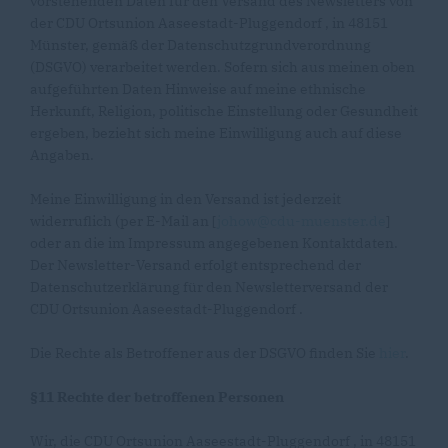
vorstehenden Daten für den Versand des Newsletters von
der CDU Ortsunion Aaseestadt-Pluggendorf , in 48151
Münster, gemäß der Datenschutzgrundverordnung
(DSGVO) verarbeitet werden. Sofern sich aus meinen oben
aufgeführten Daten Hinweise auf meine ethnische
Herkunft, Religion, politische Einstellung oder Gesundheit
ergeben, bezieht sich meine Einwilligung auch auf diese
Angaben.
Meine Einwilligung in den Versand ist jederzeit
widerruflich (per E-Mail an [
johow@cdu-muenster.de
]
oder an die im Impressum angegebenen Kontaktdaten.
Der Newsletter-Versand erfolgt entsprechend der
Datenschutzerklärung für den Newsletterversand der
CDU Ortsunion Aaseestadt-Pluggendorf .
Die Rechte als Betroffener aus der DSGVO finden Sie
hier
.
§11 Rechte der betroffenen Personen
Wir, die CDU Ortsunion Aaseestadt-Pluggendorf , in 48151